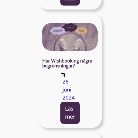
Applying
Good
Habits
Har Wishbooking några
begränsningar?
26
juni
2024
Läs
:
mer
Are
there