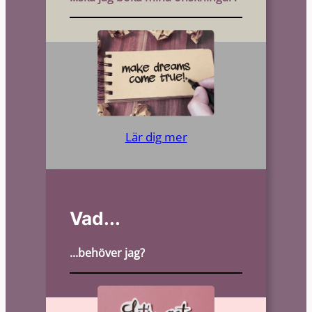
Lär dig mer
Vad...
...behöver jag?