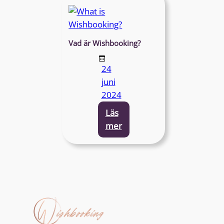
any
limits
to
Wishbooking?
Vad är Wishbooking?
24
juni
2024
Läs
:
mer
What
is
Wishbooking?