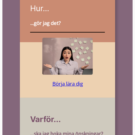
Hur...
...gör jag det?
Börja lära dig
Varför...
...ska jag boka mina önskningar?